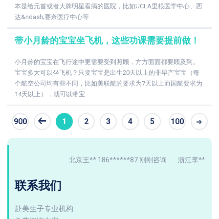
本是给元首或者大牌明星看病的医院，比如UCLA里根医学中心、西
达&ndash;赛奈医疗中心等
带小月龄的宝宝坐飞机，这些功课需要提前做！
小月龄的宝宝在飞行途中更需要受到照顾，方方面面都要顾及到。
宝宝多大可以坐飞机？只要宝宝是出生20天以上的非早产宝宝（每
个航空公司均有些不同，比如美联航的要求为7天以上而国航要求为
14天以上），就可以带宝
..
900
1
2
3
4
5
100
条
北京王** 186******87 刚刚咨询
浙江李** 137**
联系我们
赴美生子专业机构