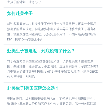
生孩子的计划，请务必 了
如何赴美生子
对许多家庭来说，赴美生子不仅仅是一次跨国旅行，还是一个深思
熟虑后的重要决定。但是很多家庭又被去异国他乡生孩子，语言不
通，怕麻烦这些问题劝退。其实完全不用怕，不怕麻烦英语好咱就
DIY，想省心一点就找月子
赴美生子被遣返，到底说错了什么？
对于有意向去美国生宝宝的妈妈们来说，了解赴美生子被遣返原
因，做好准备，避开雷区，少走弯路。遣返案例分享：孕妇2024年3
月申请旅游签证并顺利获批；6月赴美生子诚实入境 在小黑屋CBP工
作人员强调：刚刚你
赴美生子|美国医院怎么选？
美国的医院，级别相差还是比较大的，而价格也基本和级别挂钩，
选择时也基本要以价格和医疗条件作为首要因素。第一档的医院基