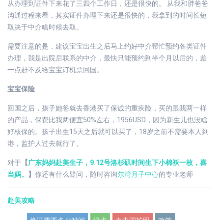
从办理到证件下来花了三四个工作日，还是很快的。 从我和胖爸爸
沟通过程来看，其实证件办理下来还是很快的，我拿到的时间长短
取决于中介啥时候去取。
需要注意的是，建议宝宝出生之后马上约好中介帮忙预约各类证件
办理，我是出院后联系的中介，最快只能预约到半个月以后的，差
一点赶不及给宝宝订机票回国。
宝宝保险
回国之后，孩子她爸就去香港买了保诚的重疾险，买的跟我两一样
的产品，保费比我两便宜50%左右，1956USD，因为新生儿也没啥
好核保的。孩子出生15天之后就可以买了，18岁之前不需要本人到
港，监护人过去就行了。
对于
【
广东妈妈赴美生子，9.12号洛杉矶时间生下小棉袄一枚，喜
当妈。
】
你还有什么疑问，随时咨询
尔湾月子中心
的专业老师
赴美攻略