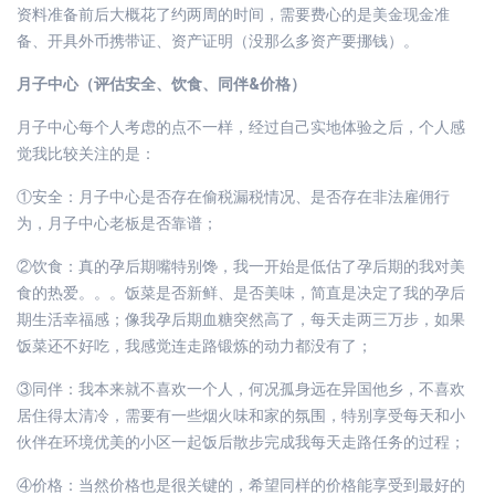
资料准备前后大概花了约两周的时间，需要费心的是美金现金准
备、开具外币携带证、资产证明（没那么多资产要挪钱）。
月子中心（评估安全、饮食、同伴&价格）
月子中心每个人考虑的点不一样，经过自己实地体验之后，个人感
觉我比较关注的是：
①安全：月子中心是否存在偷税漏税情况、是否存在非法雇佣行
为，月子中心老板是否靠谱；
②饮食：真的孕后期嘴特别馋，我一开始是低估了孕后期的我对美
食的热爱。。。饭菜是否新鲜、是否美味，简直是决定了我的孕后
期生活幸福感；像我孕后期血糖突然高了，每天走两三万步，如果
饭菜还不好吃，我感觉连走路锻炼的动力都没有了；
③同伴：我本来就不喜欢一个人，何况孤身远在异国他乡，不喜欢
居住得太清冷，需要有一些烟火味和家的氛围，特别享受每天和小
伙伴在环境优美的小区一起饭后散步完成我每天走路任务的过程；
④价格：当然价格也是很关键的，希望同样的价格能享受到最好的