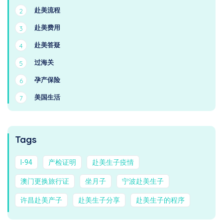
赴美流程
2
赴美费用
3
赴美答疑
4
过海关
5
孕产保险
6
美国生活
7
Tags
I-94
产检证明
赴美生子疫情
澳门更换旅行证
坐月子
宁波赴美生子
许昌赴美产子
赴美生子分享
赴美生子的程序