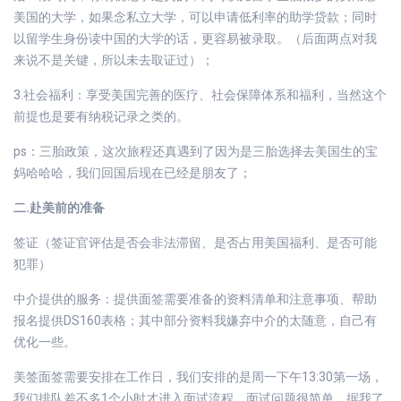
美国的大学，如果念私立大学，可以申请低利率的助学贷款；同时
以留学生身份读中国的大学的话，更容易被录取。（后面两点对我
来说不是关键，所以未去取证过）；
3.社会福利：享受美国完善的医疗、社会保障体系和福利，当然这个
前提也是要有纳税记录之类的。
ps：三胎政策，这次旅程还真遇到了因为是三胎选择去美国生的宝
妈哈哈哈，我们回国后现在已经是朋友了；
二.赴美前的准备
签证（签证官评估是否会非法滞留、是否占用美国福利、是否可能
犯罪）
中介提供的服务：提供面签需要准备的资料清单和注意事项、帮助
报名提供DS160表格；其中部分资料我嫌弃中介的太随意，自己有
优化一些。
美签面签需要安排在工作日，我们安排的是周一下午13:30第一场，
我们排队差不多1个小时才进入面试流程，面试问题很简单，据我了