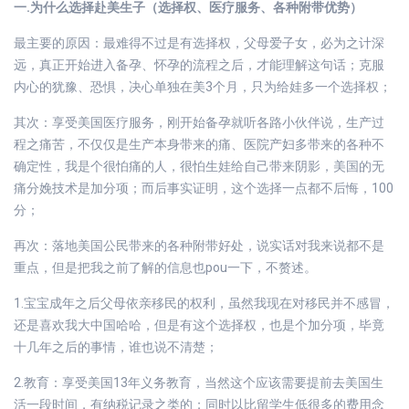
一.为什么选择赴美生子（选择权、医疗服务、各种附带优势）
最主要的原因：最难得不过是有选择权，父母爱子女，必为之计深
远，真正开始进入备孕、怀孕的流程之后，才能理解这句话；克服
内心的犹豫、恐惧，决心单独在美3个月，只为给娃多一个选择权；
其次：享受美国医疗服务，刚开始备孕就听各路小伙伴说，生产过
程之痛苦，不仅仅是生产本身带来的痛、医院产妇多带来的各种不
确定性，我是个很怕痛的人，很怕生娃给自己带来阴影，美国的无
痛分娩技术是加分项；而后事实证明，这个选择一点都不后悔，100
分；
再次：落地美国公民带来的各种附带好处，说实话对我来说都不是
重点，但是把我之前了解的信息也pou一下，不赘述。
1.宝宝成年之后父母依亲移民的权利，虽然我现在对移民并不感冒，
还是喜欢我大中国哈哈，但是有这个选择权，也是个加分项，毕竟
十几年之后的事情，谁也说不清楚；
2.教育：享受美国13年义务教育，当然这个应该需要提前去美国生
活一段时间，有纳税记录之类的；同时以比留学生低很多的费用念