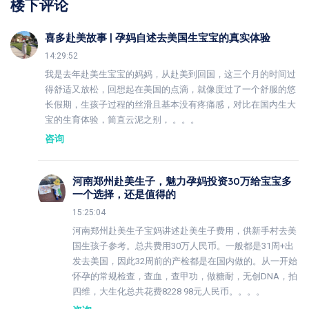
楼下评论
喜多赴美故事 | 孕妈自述去美国生宝宝的真实体验
14:29:52
我是去年赴美生宝宝的妈妈，从赴美到回国，这三个月的时间过
得舒适又放松，回想起在美国的点滴，就像度过了一个舒服的悠
长假期，生孩子过程的丝滑且基本没有疼痛感，对比在国内生大
宝的生育体验，简直云泥之别， 。。。
咨询
河南郑州赴美生子，魅力孕妈投资30万给宝宝多
一个选择，还是值得的
15:25:04
河南郑州赴美生子宝妈讲述赴美生子费用，供新手村去美
国生孩子参考。总共费用30万人民币。一般都是31周+出
发去美国，因此32周前的产检都是在国内做的。从一开始
怀孕的常规检查，查血，查甲功，做糖耐，无创DNA，拍
四维，大生化总共花费8228 98元人民币。。。。