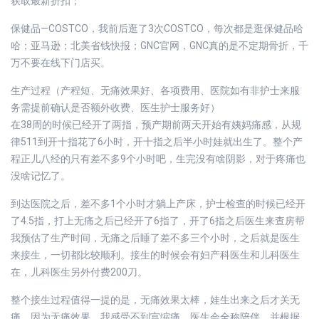
获取最新折扣；
保健品—COSTCO，我前后逛了3次COSTCO，每次都是逛保健品哈
哈；亚马逊；北美省钱快报；GNC官网，GNC真的是不定期骨折，千
万不要在线下门店买。
生产过程（产程短、无痛效果好、各项费用、医院如有非护士来服
务需提前确认是否额外收费、医生护士服务好）
在38周的时候已经开了两指，预产期前两天开始有姨妈痛感，从规
律511到开十指花了6小时，开十指之后半小时娃就出生了。整个产
程正儿八经的只有差不多9个小时吧，生完没有啥阴影，对于疼痛也
没啥记忆了。
到达医院之后，差不多1个小时才躺上产床，护士检查的时候已经开
了4.5指，打上无痛之后已经开了6指了，开了6指之后医生来查房帮
我预估了生产时间，无痛之后睡了差不多三个小时，之后就是医生
来接生，一切都比较顺利。接生的时候会有妇产科医生和儿科医生
在，儿科医生另外付费200刀。
整个接生过程值得一提的是，无痛效果太棒，娃生出来之后才关无
痛，因为无痛效果，我感受不到宫缩痛，医生会全称陪伴，并根据