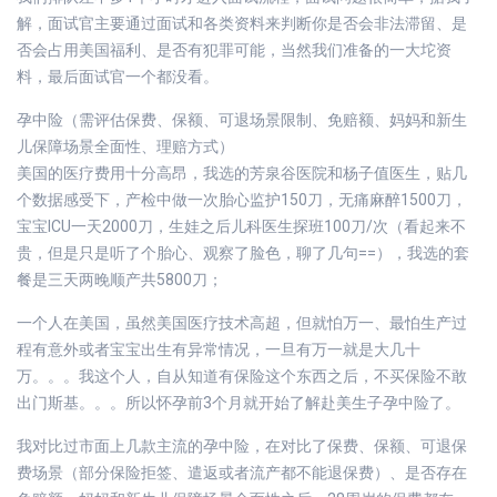
解，面试官主要通过面试和各类资料来判断你是否会非法滞留、是
否会占用美国福利、是否有犯罪可能，当然我们准备的一大坨资
料，最后面试官一个都没看。
孕中险（需评估保费、保额、可退场景限制、免赔额、妈妈和新生
儿保障场景全面性、理赔方式）
美国的医疗费用十分高昂，我选的芳泉谷医院和杨子值医生，贴几
个数据感受下，产检中做一次胎心监护150刀，无痛麻醉1500刀，
宝宝ICU一天2000刀，生娃之后儿科医生探班100刀/次（看起来不
贵，但是只是听了个胎心、观察了脸色，聊了几句==），我选的套
餐是三天两晚顺产共5800刀；
一个人在美国，虽然美国医疗技术高超，但就怕万一、最怕生产过
程有意外或者宝宝出生有异常情况，一旦有万一就是大几十
万。。。我这个人，自从知道有保险这个东西之后，不买保险不敢
出门斯基。。。所以怀孕前3个月就开始了解赴美生子孕中险了。
我对比过市面上几款主流的孕中险，在对比了保费、保额、可退保
费场景（部分保险拒签、遣返或者流产都不能退保费）、是否存在