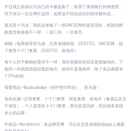
不过我之前误以为自己的卡被盗刷了，联系了美国银行的调查部，
对方表示一定会帮忙追回，如果追不回也会给到我等额补偿。
最后是个乌龙，因此还体验了一把GNC官网的退货流程，和国内网
购退货体验很不一样，一波三折、一言难尽。
购物（电商推荐亚马逊、北美省钱快报、COSTCO、GNC官网，线
下推荐十个门奥莱、COSTCO、南海岸）
每个人对于购物的需求不一样，我在美期间买得还是挺愉快的，下
面列一些我觉得挺好逛的地方。加州不是免税州，除了食品都要有
7.75%的税。
母婴用品—Buybuybaby（持护照打85折）、亚马逊；
包包衣服—沙漠奥莱、十个门奥莱、橙县奥莱、南海岸（奢侈品其实
不便宜），个人更喜欢十个门奥莱，因为是室内的，而且很多美国
本土的品牌；
护肤品—Nordstorm、各品牌官网，可以从北美省钱快报app上搜索