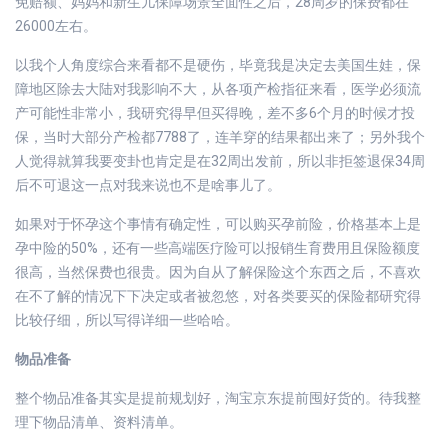
免赔额、妈妈和新生儿保障场景全面性之后，28周岁的保费都在
26000左右。
以我个人角度综合来看都不是硬伤，毕竟我是决定去美国生娃，保
障地区除去大陆对我影响不大，从各项产检指征来看，医学必须流
产可能性非常小，我研究得早但买得晚，差不多6个月的时候才投
保，当时大部分产检都7788了，连羊穿的结果都出来了；另外我个
人觉得就算我要变卦也肯定是在32周出发前，所以非拒签退保34周
后不可退这一点对我来说也不是啥事儿了。
如果对于怀孕这个事情有确定性，可以购买孕前险，价格基本上是
孕中险的50%，还有一些高端医疗险可以报销生育费用且保险额度
很高，当然保费也很贵。因为自从了解保险这个东西之后，不喜欢
在不了解的情况下下决定或者被忽悠，对各类要买的保险都研究得
比较仔细，所以写得详细一些哈哈。
物品准备
整个物品准备其实是提前规划好，淘宝京东提前囤好货的。待我整
理下物品清单、资料清单。