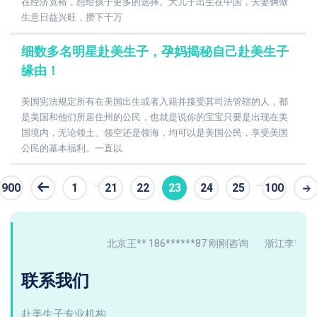
在经济宽裕，想给孩子更多的选择。大儿子出生在中国，夫妻俩做
生意日益兴旺，攒下千万
细数多名明星赴美生子，孕妈揭秘自己赴美生子
缘由！
美国宪法规定所有在美国出生或者入籍并接受其司法管辖的人，都
是美国和他们所居住州的公民，也就是说你的宝宝只要是出现在美
国境内，无论领土、领空还是领海，均可以是美国公民，享受美国
公民的基本福利。一直以
..
..
900
1
21
22
23
24
25
100
条
北京王** 186******87 刚刚咨询
浙江李** 137*
联系我们
赴美生子专业机构