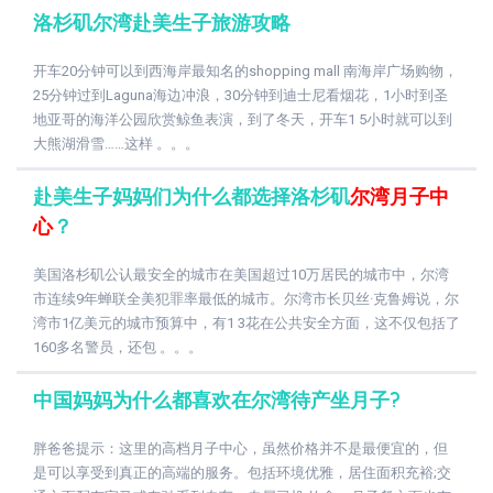
洛杉矶尔湾赴美生子旅游攻略
开车20分钟可以到西海岸最知名的shopping mall 南海岸广场购物，
25分钟过到Laguna海边冲浪，30分钟到迪士尼看烟花，1小时到圣
地亚哥的海洋公园欣赏鲸鱼表演，到了冬天，开车1 5小时就可以到
大熊湖滑雪……这样 。。。
赴美生子妈妈们为什么都选择洛杉矶
尔湾月子中
心
？
美国洛杉矶公认最安全的城市在美国超过10万居民的城市中，尔湾
市连续9年蝉联全美犯罪率最低的城市。尔湾市长贝丝·克鲁姆说，尔
湾市1亿美元的城市预算中，有1 3花在公共安全方面，这不仅包括了
160多名警员，还包 。。。
中国妈妈为什么都喜欢在尔湾待产坐月子?
胖爸爸提示：这里的高档月子中心，虽然价格并不是最便宜的，但
是可以享受到真正的高端的服务。包括环境优雅，居住面积充裕;交