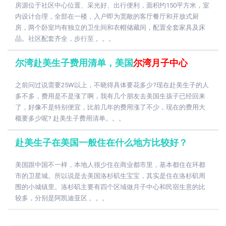
房源位于社区中心位置、采光好、出行便利，面积约150平方米，室
内设计合理，全部在一楼，入户即为宽敞的客厅餐厅和开放式厨
房，两个卧室均有独立的卫生间和衣帽储藏间，配置全套家具及床
品。社区配套齐全，步行至 。。。
尔湾赴美生子费用清单，美国
尔湾月子中心
之前问过说需要25W以上，不晓得具体要花多少?现在赴美生子的人
多不多，费用是不是涨了啊，我有几个朋友去美国生孩子已经回来
了，好像不是特别便宜，比前几年的费用涨了不少，现在的费用大
概要多少呢? 赴美生子费用清单。。。
赴美生子在美国一般住在什么地方比较好？
美国跟中国不一样，本地人很少住在商业都市里，基本都住在环都
市的卫星城。所以说是去美国洛杉矶生宝宝，其实是住在洛杉矶周
围的小城镇里。洛杉矶主要有四个区域做月子中心和民宿生意的比
较多，分别是阿凯迪亚区 。。。