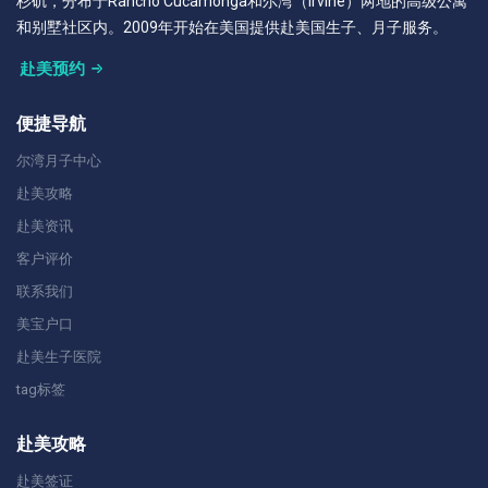
杉矶，分布于Rancho Cucamonga和尔湾（Irvine）两地的高级公寓
和别墅社区内。2009年开始在美国提供赴美国生子、月子服务。
赴美预约
便捷导航
尔湾月子中心
赴美攻略
赴美资讯
客户评价
联系我们
美宝户口
赴美生子医院
tag标签
赴美攻略
赴美签证