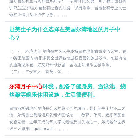
通方面配有宝马或奔驰系列专车，专属司机;饮食、月子餐方面也有
讲究;宝宝护理方面配有经验的月嫂、保姆等等。当地配有专业人士
做签证指引及证照代办等。。。。
赴美生子为什么选择在美国尔湾地区的月子中
心？
（一）、环境优美 尔湾被誉为人生终极目的地和旅游度假天堂。在
50英里范围内,有很多受全世界各地游客喜爱的旅游景点。包括有名
的迪斯尼乐园，好莱坞环球影城，圣地亚哥海洋世界等等。
（二）、气侯宜人 首先，尔 。。。
尔湾月子中心
环境，配备了健身房、游泳池、烧
烤架等娱乐休闲设施，生活很便利。
目前洛杉矶地区尔湾被公认的最安全的城市，是赴美生子的不二之
地。尔湾是全美最活跃的经济区域之一，教育、休闲、娱乐等配套
设施完善，近年来成为华人移民最理想目的地之一。尔湾紧邻世界
级三大海滩Lagunabeach、 。。。