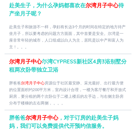
赴美生子，为什么孕妈都喜欢在
尔湾月子中心
待
产坐月子呢？
赴美生子和旅游不一样，孕妇有长达3个月的时间在特定的地方待产
坐月子，所以要考虑的问题方方面面，其中首要是安全。尔湾是一
座非常年轻的城市，人口组成以白人为主，居民是以中产和富人为
主！。。。
尔湾月子中心
尓湾CYPRESS新社区4房3浴别墅分
租两次卧带独立卫浴
胖爸爸
尔湾月子中心
房源位于社区最安静、采光最好、出行最方便
的位置面积约200平方米，室内设计合理，一楼为客厅餐厅和开放式
厨房，要分租的两个次卧位于二楼上楼后的左手边，与右侧主卧房
分布于楼梯的左右两侧， 。。。
胖爸爸
尔湾月子中心
，对于订房的赴美生子妈
妈，我们可以免费提供代开预约信服务。