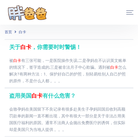
首页
白卡
关于
白卡
，你需要时时警惕！
被
白卡
有三张可能，一是医院操作失误;二是孕妈在不认识英文账单
的情况下，签字造成的;三是被非法月子中心欺骗。遇到被
白卡
怎么
解决?有两种方法：1、保护好自己的护照，别轻易给别人自己护照
的原件，不是什么人都 。。。
盗用美国
白卡
有什么危害？
会致孕妈在美国留下不良记录有很多赴美生子孕妈回国后收到高额
罚款单的新闻一直不断出现，其中有很大一部分是关于非法占用美
国医疗福利的原因。通常不法商人会抛出免费医疗的诱饵，但实际
却是美国只为当地人提供 。。。