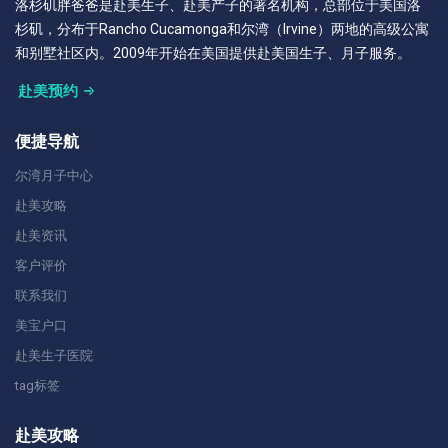
洛杉矶胖爸爸是赴美生子、赴美产子的著名机构，总部位于美国洛
杉矶，分布于Rancho Cucamonga和尔湾（Irvine）两地的高级公寓
和别墅社区内。2009年开始在美国提供赴美国生子、月子服务。
赴美预约
便捷导航
尔湾月子中心
赴美攻略
赴美资讯
客户评价
联系我们
美宝户口
赴美生子医院
tag标签
赴美攻略