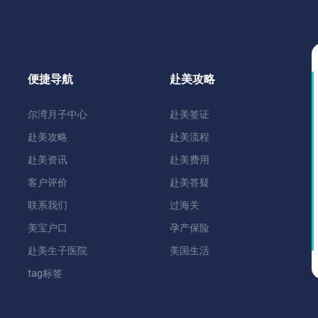
便捷导航
赴美攻略
尔湾月子中心
赴美签证
赴美攻略
赴美流程
赴美资讯
赴美费用
客户评价
赴美答疑
联系我们
过海关
美宝户口
孕产保险
赴美生子医院
美国生活
tag标签