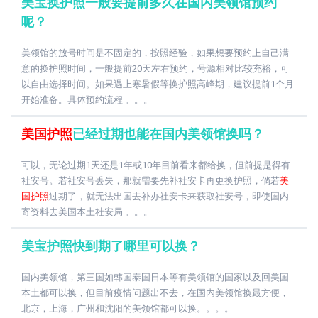
美宝换护照一般要提前多久在国内美领馆预约
呢？
美领馆的放号时间是不固定的，按照经验，如果想要预约上自己满
意的换护照时间，一般提前20天左右预约，号源相对比较充裕，可
以自由选择时间。如果遇上寒暑假等换护照高峰期，建议提前1个月
开始准备。具体预约流程 。。。
美国护照
已经过期也能在国内美领馆换吗？
可以，无论过期1天还是1年或10年目前看来都给换，但前提是得有
社安号。若社安号丢失，那就需要先补社安卡再更换护照，倘若
美
国护照
过期了，就无法出国去补办社安卡来获取社安号，即使国内
寄资料去美国本土社安局 。。。
美宝护照快到期了哪里可以换？
国内美领馆，第三国如韩国泰国日本等有美领馆的国家以及回美国
本土都可以换，但目前疫情问题出不去，在国内美领馆换最方便，
北京，上海，广州和沈阳的美领馆都可以换。。。。