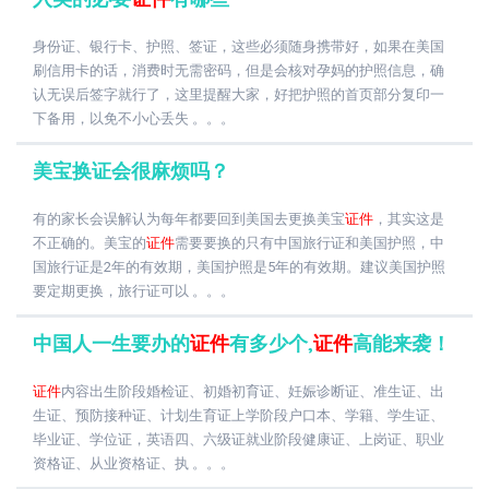
身份证、银行卡、护照、签证，这些必须随身携带好，如果在美国
刷信用卡的话，消费时无需密码，但是会核对孕妈的护照信息，确
认无误后签字就行了，这里提醒大家，好把护照的首页部分复印一
下备用，以免不小心丢失 。。。
美宝换证会很麻烦吗？
有的家长会误解认为每年都要回到美国去更换美宝
证件
，其实这是
不正确的。美宝的
证件
需要要换的只有中国旅行证和美国护照，中
国旅行证是2年的有效期，美国护照是5年的有效期。建议美国护照
要定期更换，旅行证可以 。。。
中国人一生要办的
证件
有多少个,
证件
高能来袭！
证件
内容出生阶段婚检证、初婚初育证、妊娠诊断证、准生证、出
生证、预防接种证、计划生育证上学阶段户口本、学籍、学生证、
毕业证、学位证，英语四、六级证就业阶段健康证、上岗证、职业
资格证、从业资格证、执 。。。