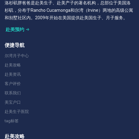
洛杉矶胖爸爸是赴美生子、赴美产子的著名机构，总部位于美国洛
杉矶，分布于Rancho Cucamonga和尔湾（Irvine）两地的高级公寓
和别墅社区内。2009年开始在美国提供赴美国生子、月子服务。
赴美预约
便捷导航
尔湾月子中心
赴美攻略
赴美资讯
客户评价
联系我们
美宝户口
赴美生子医院
tag标签
赴美攻略