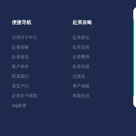
便捷导航
赴美攻略
尔湾月子中心
赴美签证
赴美攻略
赴美流程
赴美资讯
赴美费用
客户评价
赴美答疑
联系我们
过海关
美宝户口
孕产保险
赴美生子医院
美国生活
tag标签