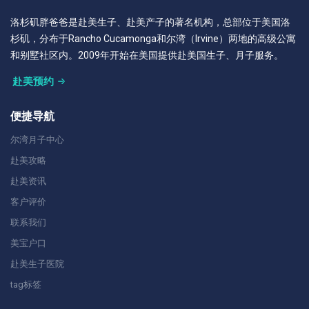
洛杉矶胖爸爸是赴美生子、赴美产子的著名机构，总部位于美国洛
杉矶，分布于Rancho Cucamonga和尔湾（Irvine）两地的高级公寓
和别墅社区内。2009年开始在美国提供赴美国生子、月子服务。
赴美预约
便捷导航
尔湾月子中心
赴美攻略
赴美资讯
客户评价
联系我们
美宝户口
赴美生子医院
tag标签