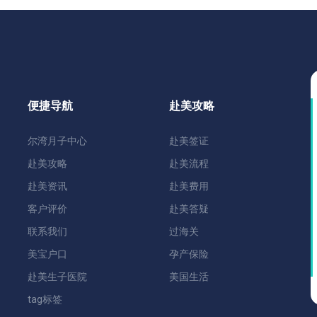
便捷导航
赴美攻略
尔湾月子中心
赴美签证
赴美攻略
赴美流程
赴美资讯
赴美费用
客户评价
赴美答疑
联系我们
过海关
美宝户口
孕产保险
赴美生子医院
美国生活
tag标签