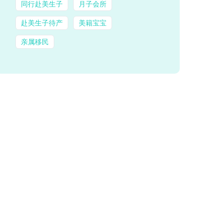
同行赴美生子
月子会所
赴美生子待产
美籍宝宝
亲属移民