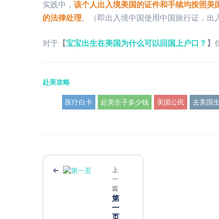
实践中，
该个人出入境美国的证件和手续均按照美
的法律处理
。（即出入境中国使用中国旅行证，出
对于
【
宝宝出生在美国为什么可以回国上户口？
】
赴美攻略
医疗白卡
赴美生子多少钱
美国公民
去美国
上
一
篇
第
一
页