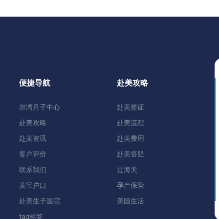
便捷导航
赴美攻略
尔湾月子中心
赴美签证
赴美攻略
赴美流程
赴美资讯
赴美费用
客户评价
赴美答疑
联系我们
过海关
美宝户口
孕产保险
赴美生子医院
美国生活
tag标签