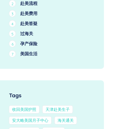
赴美流程
2
赴美费用
3
赴美答疑
4
过海关
5
孕产保险
6
美国生活
7
Tags
收回美国护照
天津赴美生子
安大略美国月子中心
海关通关