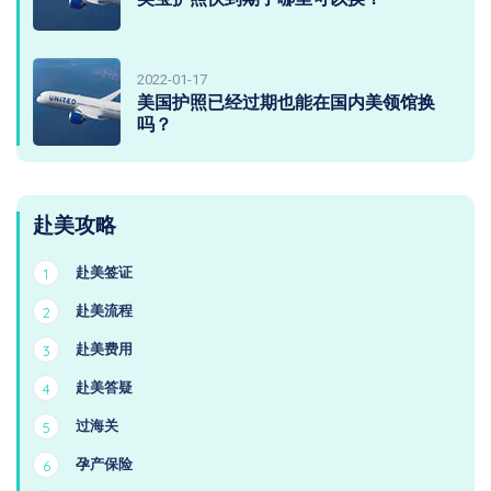
2022-01-17
美国护照已经过期也能在国内美领馆换
吗？
赴美攻略
赴美签证
1
赴美流程
2
赴美费用
3
赴美答疑
4
过海关
5
孕产保险
6