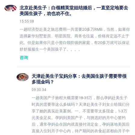
北京赴美生子：白领精英堂姐结婚后，一直坚定地要去
美国生孩子，劝也劝不住。
15:55:08
一趟经济型赴美之旅总费用一共需要20多万RMB，当然，如果你
选择豪华别墅套房、明星医院、商务仓往返，价格肯定远不止于
此。但是如果你只是小资白领阶级的家庭，有20多万就可以保证
舒舒服服生一个美国孩子了。。。。
咨询
天津赴美生子宝妈分享：去美国生孩子需要带很
多现金吗？
09:30:34
一趟美国产子旅程大概需要18-35万，那么孕妈赴美生子
时真的需要带这么多钱吗？天津赴美生子刘女士给我们分
享了她的真实赴美案例。一、不需要带太多现金，1-3万
元美金足矣。孕妈到美国产子，与挑选好的月中心签约
后，通常孕妈会在国内就直接付清定金，孕妈落地美国后
直接入住到月子中心内，待产期间的衣食起居都由月子中