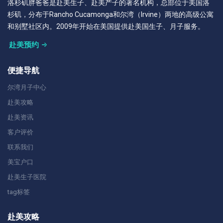
洛杉矶胖爸爸是赴美生子、赴美产子的著名机构，总部位于美国洛
杉矶，分布于Rancho Cucamonga和尔湾（Irvine）两地的高级公寓
和别墅社区内。2009年开始在美国提供赴美国生子、月子服务。
赴美预约
便捷导航
尔湾月子中心
赴美攻略
赴美资讯
客户评价
联系我们
美宝户口
赴美生子医院
tag标签
赴美攻略