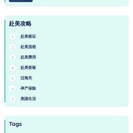
赴美攻略
赴美签证
1
赴美流程
2
赴美费用
3
赴美答疑
4
过海关
5
孕产保险
6
美国生活
7
Tags