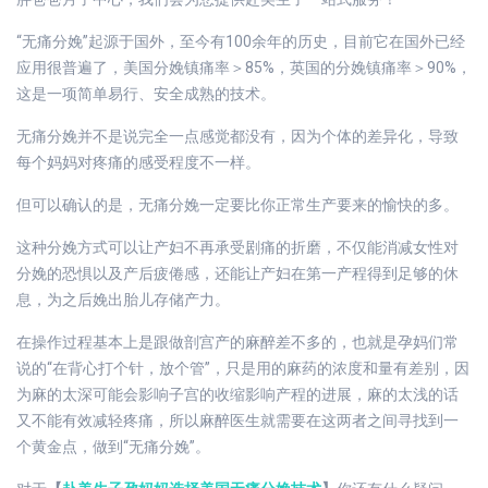
“无痛分娩”起源于国外，至今有100余年的历史，目前它在国外已经
应用很普遍了，美国分娩镇痛率＞85%，英国的分娩镇痛率＞90%，
这是一项简单易行、安全成熟的技术。
无痛分娩并不是说完全一点感觉都没有，因为个体的差异化，导致
每个妈妈对疼痛的感受程度不一样。
但可以确认的是，无痛分娩一定要比你正常生产要来的愉快的多。
这种分娩方式可以让产妇不再承受剧痛的折磨，不仅能消减女性对
分娩的恐惧以及产后疲倦感，还能让产妇在第一产程得到足够的休
息，为之后娩出胎儿存储产力。
在操作过程基本上是跟做剖宫产的麻醉差不多的，也就是孕妈们常
说的“在背心打个针，放个管”，只是用的麻药的浓度和量有差别，因
为麻的太深可能会影响子宫的收缩影响产程的进展，麻的太浅的话
又不能有效减轻疼痛，所以麻醉医生就需要在这两者之间寻找到一
个黄金点，做到“无痛分娩”。