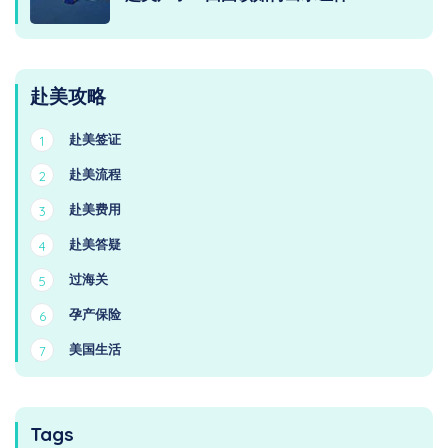
赴美攻略
赴美签证
1
赴美流程
2
赴美费用
3
赴美答疑
4
过海关
5
孕产保险
6
美国生活
7
Tags