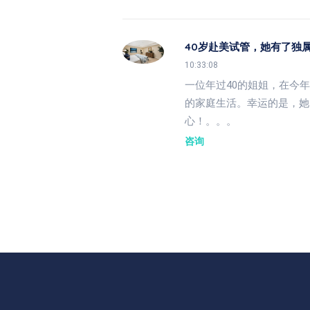
40岁赴美试管，她有了独
10:33:08
一位年过40的姐姐，在今
的家庭生活。幸运的是，她
心！。。。
咨询