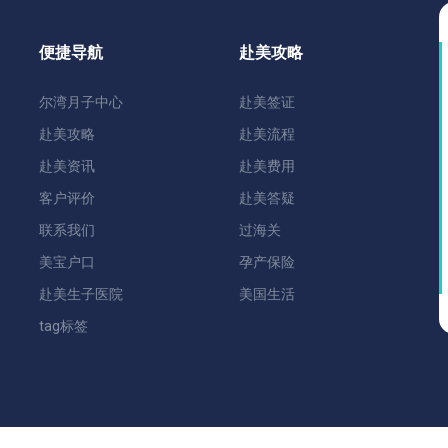
便捷导航
赴美攻略
尔湾月子中心
赴美签证
赴美攻略
赴美流程
赴美资讯
赴美费用
客户评价
赴美答疑
联系我们
过海关
美宝户口
孕产保险
赴美生子医院
美国生活
tag标签