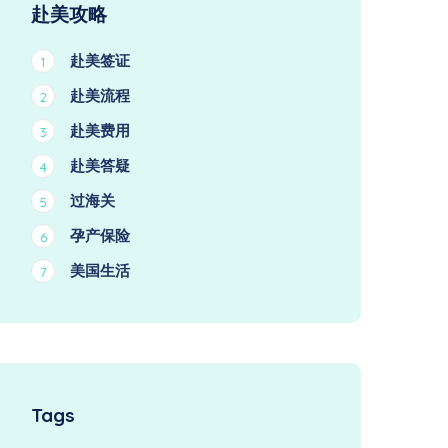
赴美攻略
赴美签证
1
赴美流程
2
赴美费用
3
赴美答疑
4
过海关
5
孕产保险
6
美国生活
7
Tags