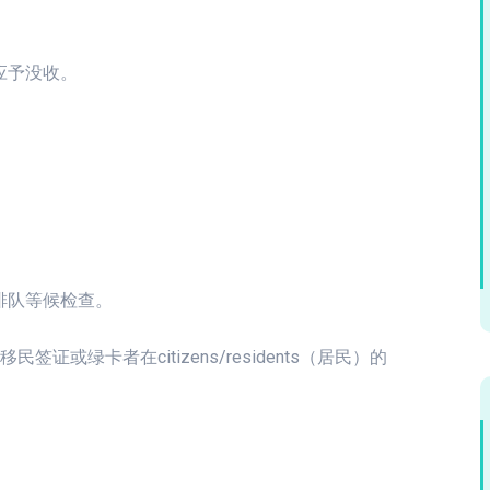
应予没收。
排队等候检查。
签证或绿卡者在citizens/residents（居民）的