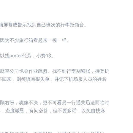
依电脑屏幕或告示找到自己班次的行李招领台。
，因为不少旅行箱看起来一模一样。
porter代劳，小费1$。
时航空公司也会作业疏忽。找不到行李别紧张，持登机
不回来，则须填写报失单，并记下机场服人员的姓名
左顾右盼，犹豫不决，更不可看另一行通关迅速而临时
容，态度诚恳，有问必答，但不要多话，以免自找麻