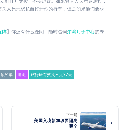
，立刻打开受检，不要迟疑。如果验关人员示意通过，
海关人员无权私自打开你的行李，但是如果他们要求
保障
】
你还有什么疑问，随时咨询
尔湾月子中心
的专
生预约单
遣返
旅行证有效期不足37天
下一篇
美国入境新加坡要隔离
嘛？