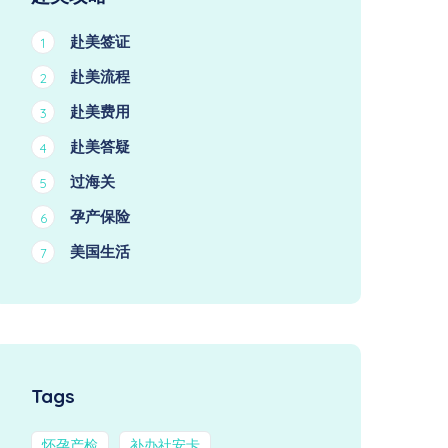
赴美签证
1
赴美流程
2
赴美费用
3
赴美答疑
4
过海关
5
孕产保险
6
美国生活
7
Tags
怀孕产检
补办社安卡