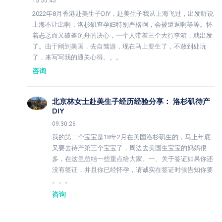
15:55:45
2022年8月香港赴美生子DIY，赴美生子我从上海飞过，出发听说
上海不让出啊，洛杉矶查孕妇特别严格啊，会被遣返啊等等。怀
着忐忑而又破釜沉舟的决心，一个人带着三个大行李箱，就出发
了。由于刚到美国，去自驾游，现在马上要生了，不敢到处玩
了，来写写我的通关心得。。。
咨询
北京林女士赴美生子经历经验分享： 洛杉矶待产
DIY
09:30:26
我的第二个宝宝是18年2月在美国洛杉矶生的，马上年底
又要去待产第三个宝宝了，周边去美国生宝宝的妈妈很
多，在这里总结一些重点给大家。一、关于签证如果你还
没有签证，并且你已经怀孕，请诚实在签证时候告知你要
。。。
咨询