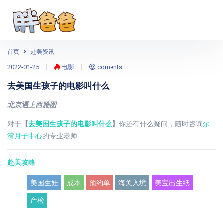
首页
赴美资讯
2022-01-25
电影
coments
去美国生孩子的电影叫什么
北京遇上西雅图
对于
【
去美国生孩子的电影叫什么
】
你还有什么疑问，随时咨询
尔
湾月子中心
的专业老师
赴美攻略
美国生娃
成本
预约单
海关入境
美宝出生纸
产检