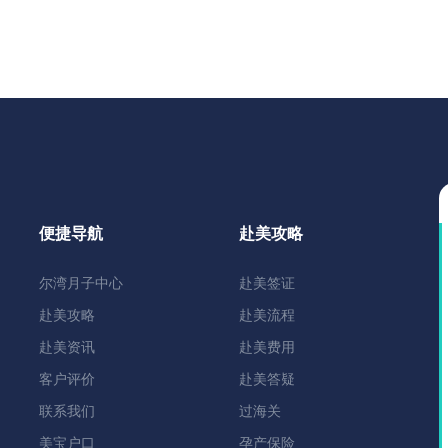
便捷导航
赴美攻略
尔湾月子中心
赴美签证
赴美攻略
赴美流程
赴美资讯
赴美费用
客户评价
赴美答疑
联系我们
过海关
美宝户口
孕产保险