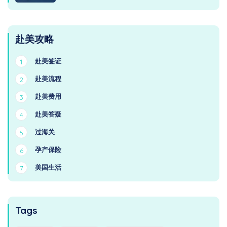
赴美攻略
赴美签证
1
赴美流程
2
赴美费用
3
赴美答疑
4
过海关
5
孕产保险
6
美国生活
7
Tags