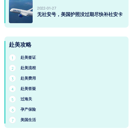
2022-01-27
无社安号，美国护照没过期尽快补社安卡
赴美攻略
赴美签证
1
赴美流程
2
赴美费用
3
赴美答疑
4
过海关
5
孕产保险
6
美国生活
7