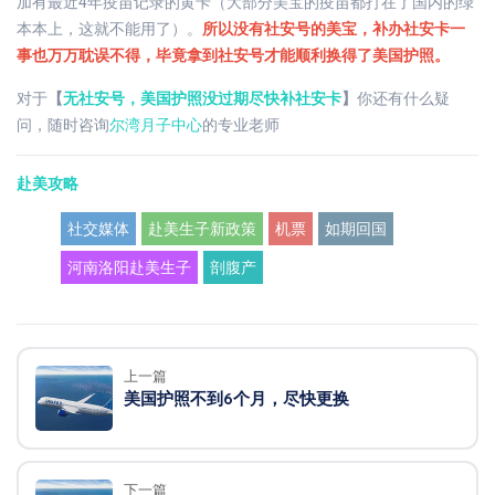
加有最近4年疫苗记录的黄卡（大部分美宝的疫苗都打在了国内的绿
本本上，这就不能用了）。
所以没有社安号的美宝，补办社安卡一
事也万万耽误不得，毕竟拿到社安号才能顺利换得了美国护照。
对于
【
无社安号，美国护照没过期尽快补社安卡
】
你还有什么疑
问，随时咨询
尔湾月子中心
的专业老师
赴美攻略
社交媒体
赴美生子新政策
机票
如期回国
河南洛阳赴美生子
剖腹产
上一篇
美国护照不到6个月，尽快更换
下一篇