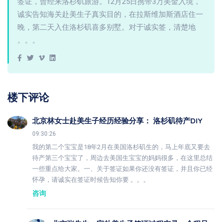
签证，曾经来洛杉矶旅游。12月25日携带3万美金入境，
诚实告知海关赴美生子真实目的，在拉斯维加斯酒店住一
晚，第二天入住洛杉矶喜多别墅。对于诚实签，清楚地
。。。
楼下评论
北京林女士赴美生子经历经验分享： 洛杉矶待产DIY
09:30:26
我的第二个宝宝是18年2月在美国洛杉矶生的，马上年底又要去
待产第三个宝宝了，周边去美国生宝宝的妈妈很多，在这里总结
一些重点给大家。一、关于签证如果你还没有签证，并且你已经
怀孕，请诚实在签证时候告知你要 。。。
咨询