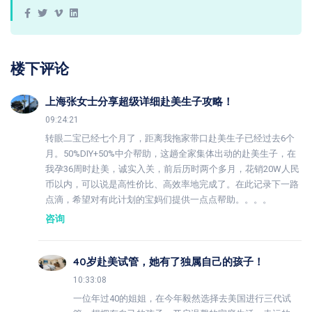
楼下评论
上海张女士分享超级详细赴美生子攻略！
09:24:21
转眼二宝已经七个月了，距离我拖家带口赴美生子已经过去6个
月。50%DIY+50%中介帮助，这趟全家集体出动的赴美生子，在
我孕36周时赴美，诚实入关，前后历时两个多月，花销20W人民
币以内，可以说是高性价比、高效率地完成了。在此记录下一路
点滴，希望对有此计划的宝妈们提供一点点帮助。。。。
咨询
40岁赴美试管，她有了独属自己的孩子！
10:33:08
一位年过40的姐姐，在今年毅然选择去美国进行三代试