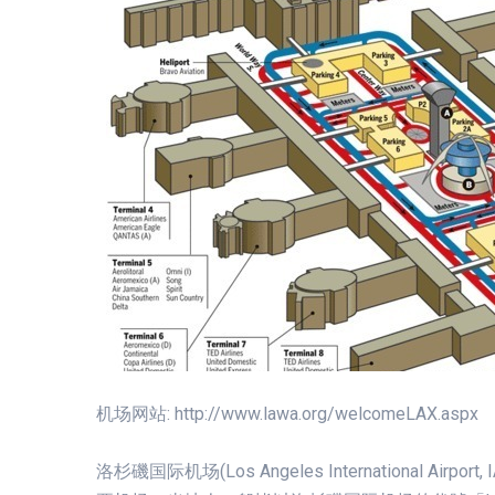
机场网站: http://www.lawa.org/welcomeLAX.aspx
洛杉磯国际机场(Los Angeles International Airp