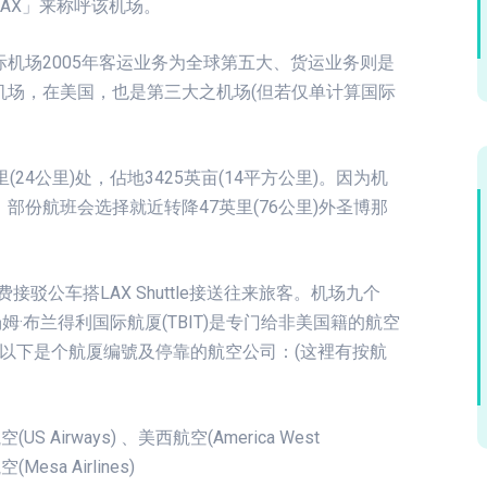
AX」来称呼该机场。
机场2005年客运业务为全球第五大、货运业务则是
机场，在美国，也是第三大之机场(但若仅单计算国际
4公里)处，佔地3425英亩(14平方公里)。因为机
份航班会选择就近转降47英里(76公里)外圣博那
费接驳公车搭LAX Shuttle接送往来旅客。机场九个
汤姆·布兰得利国际航厦(TBIT)是专门给非美国籍的航空
。以下是个航厦编號及停靠的航空公司：(这裡有按航
航空(US Airways) 、美西航空(America West
(Mesa Airlines)