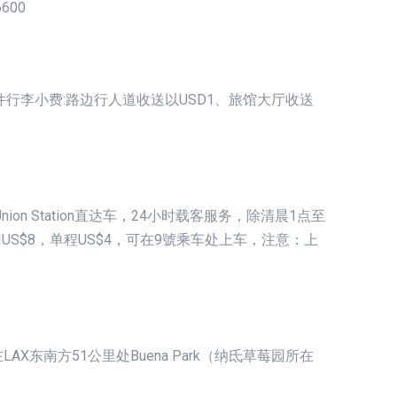
6600
行李小费:路边行人道收送以USD1、旅馆大厅收送
从LAX到Union Station直达车，24小时载客服务，除清晨1点至
S$8，单程US$4，可在9號乘车处上车，注意：上
，在LAX东南方51公里处Buena Park（纳氐草莓园所在