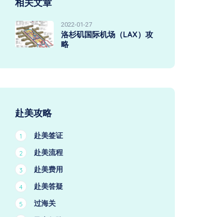
相关文章
2022-01-27
洛杉矶国际机场（LAX）攻
略
赴美攻略
赴美签证
1
赴美流程
2
赴美费用
3
赴美答疑
4
过海关
5