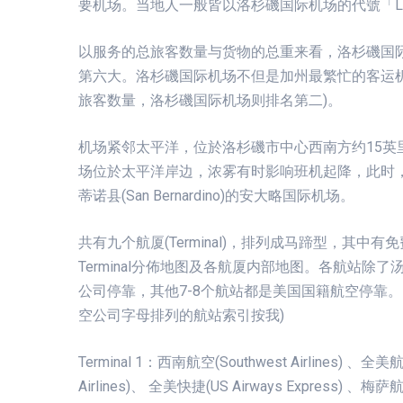
要机场。当地人一般皆以洛杉磯国际机场的代號「L
以服务的总旅客数量与货物的总重来看，洛杉磯国际
第六大。洛杉磯国际机场不但是加州最繁忙的客运
旅客数量，洛杉磯国际机场则排名第二)。
机场紧邻太平洋，位於洛杉磯市中心西南方约15英里(2
场位於太平洋岸边，浓雾有时影响班机起降，此时，部
蒂诺县(San Bernardino)的安大略国际机场。
共有九个航厦(Terminal)，排列成马蹄型，其中有免
Terminal分佈地图及各航厦内部地图。各航站除了
公司停靠，其他7-8个航站都是美国国籍航空停靠
空公司字母排列的航站索引按我)
Terminal 1：西南航空(Southwest Airlines) 、全美
Airlines)、 全美快捷(US Airways Express) 、梅萨航空