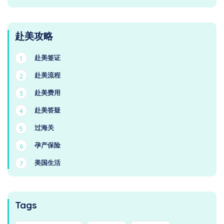
赴美攻略
赴美签证
1
赴美流程
2
赴美费用
3
赴美答疑
4
过海关
5
孕产保险
6
美国生活
7
Tags