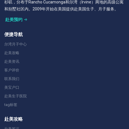
杉矶，分布于Rancho Cucamonga和尔湾（Irvine）两地的高级公寓
和别墅社区内。2009年开始在美国提供赴美国生子、月子服务。
赴美预约
便捷导航
尔湾月子中心
赴美攻略
赴美资讯
客户评价
联系我们
美宝户口
赴美生子医院
tag标签
赴美攻略
赴美签证