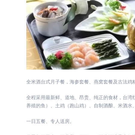
全米酒台式月子餐，海参套餐、燕窝套餐及古法鸡
全程采用最新鲜、道地、昂贵、纯正的食材，台湾红
养殖的鱼）、土鸡（跑山鸡）、自制酒酿、米酒水
一日五餐、专人送房。