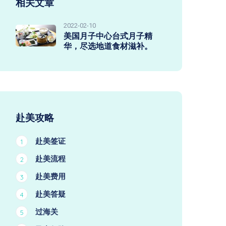
相关文章
2022-02-10
美国月子中心台式月子精
华，尽选地道食材滋补。
赴美攻略
赴美签证
1
赴美流程
2
赴美费用
3
赴美答疑
4
过海关
5