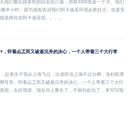
天我们都买很多吃的回去自己做，房租3200美金一个月。我们
大概半小时，因为朋友告诉我们阿卡迪亚环境会更好点，也更安
就选择住在阿卡迪亚啦。。。。
DIY，怀着忐忑而又破釜沉舟的决心，一个人带着三个大行李
DIY，赴美生子我从上海飞过，出发听说上海不让出啊，洛杉矶查
啊等等。怀着忐忑而又破釜沉舟的决心，一个人带着三个大行
美国，去自驾游，现在马上要生了，不敢到处玩了，来写写我