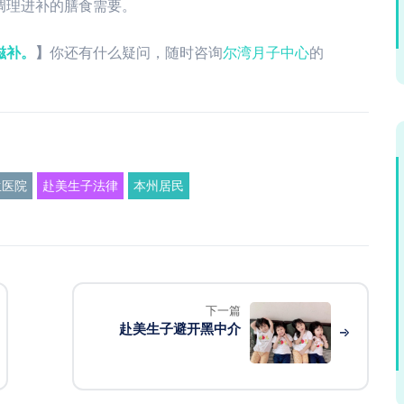
调理进补的膳食需要。
滋补。
】
你还有什么疑问，随时咨询
尔湾月子中心
的
生医院
赴美生子法律
本州居民
下一篇
赴美生子避开黑中介