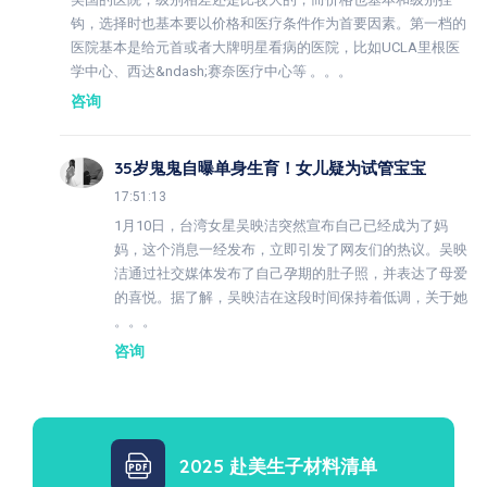
钩，选择时也基本要以价格和医疗条件作为首要因素。第一档的
医院基本是给元首或者大牌明星看病的医院，比如UCLA里根医
学中心、西达&ndash;赛奈医疗中心等 。。。
咨询
35岁鬼鬼自曝单身生育！女儿疑为试管宝宝
17:51:13
1月10日，台湾女星吴映洁突然宣布自己已经成为了妈
妈，这个消息一经发布，立即引发了网友们的热议。吴映
洁通过社交媒体发布了自己孕期的肚子照，并表达了母爱
的喜悦。据了解，吴映洁在这段时间保持着低调，关于她
。。。
咨询
2025 赴美生子材料清单