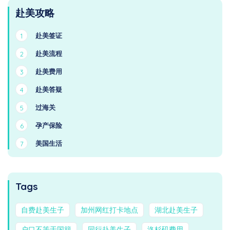
赴美攻略
赴美签证
1
赴美流程
2
赴美费用
3
赴美答疑
4
过海关
5
孕产保险
6
美国生活
7
Tags
自费赴美生子
加州网红打卡地点
湖北赴美生子
户口不等于国籍
同行赴美生子
洛杉矶费用