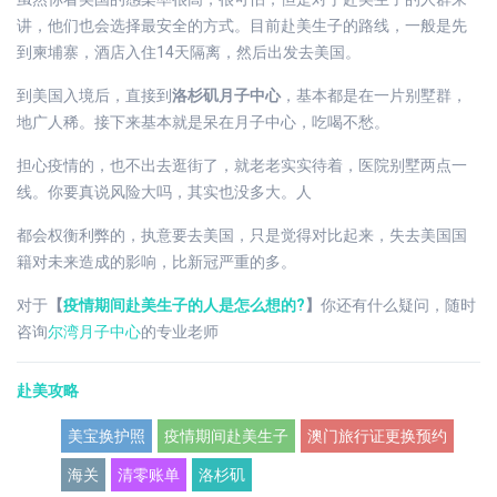
讲，他们也会选择最安全的方式。目前赴美生子的路线，一般是先
到柬埔寨，酒店入住14天隔离，然后出发去美国。
到美国入境后，直接到
洛杉矶月子中心
，基本都是在一片别墅群，
地广人稀。接下来基本就是呆在月子中心，吃喝不愁。
担心疫情的，也不出去逛街了，就老老实实待着，医院别墅两点一
线。你要真说风险大吗，其实也没多大。人
都会权衡利弊的，执意要去美国，只是觉得对比起来，失去美国国
籍对未来造成的影响，比新冠严重的多。
对于
【
疫情期间赴美生子的人是怎么想的?
】
你还有什么疑问，随时
咨询
尔湾月子中心
的专业老师
赴美攻略
美宝换护照
疫情期间赴美生子
澳门旅行证更换预约
海关
清零账单
洛杉矶