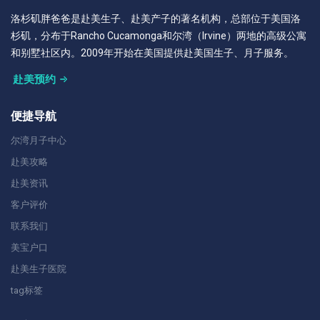
洛杉矶胖爸爸是赴美生子、赴美产子的著名机构，总部位于美国洛
杉矶，分布于Rancho Cucamonga和尔湾（Irvine）两地的高级公寓
和别墅社区内。2009年开始在美国提供赴美国生子、月子服务。
赴美预约
便捷导航
尔湾月子中心
赴美攻略
赴美资讯
客户评价
联系我们
美宝户口
赴美生子医院
tag标签