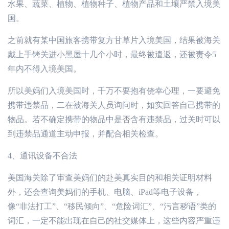
水果、蔬菜、植物、植物种子、植物产品和土壤严禁入境美
国。
之前就有某中国旅客携带复方甘草片入境美国，结果被海关
戴上手铐关进小黑屋十几个小时，最终被遣返，还被责令5
年内不得入境美国。
所以美妈们入境美国时，千万不要抱有侥幸心理，一要避免
携带违禁品，二在被海关人员询问时，如实回答自己携带的
物品。若不确定携带的物品中是否含有违禁品，过关时可以
到违禁品通道主动申报，并配合相关检查。
4
、通讯设备不合法
美国海关除了审查美妈们的赴美真实目的和相关证明材料
外，还会查询美妈们的手机、电脑、iPad等电子设备，
像“非法打工”、“移民倾向”、“危险词汇”、“污言秽语”类的
词汇，一定不能出现在自己的社交媒体上，这些内容严重违