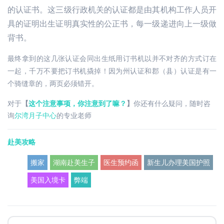
的认证书。这三级行政机关的认证都是由其机构工作人员开
具的证明出生证明真实性的公正书，每一级递进向上一级做
背书。
最终拿到的这几张认证会同出生纸用订书机以并不对齐的方式订在
一起，千万不要把订书机撬掉！因为州认证和郡（县）认证是有一
个骑缝章的，两页必须错开。
对于
【
这个注意事项，你注意到了嘛？
】
你还有什么疑问，随时咨
询
尔湾月子中心
的专业老师
赴美攻略
搬家
湖南赴美生子
医生预约函
新生儿办理美国护照
美国入境卡
弊端