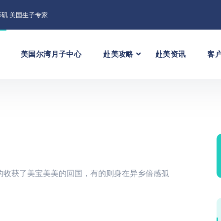
矶 美国生子专家
美国尔湾月子中心
赴美攻略
赴美资讯
客
的收获了美宝美美的回国，有的则身在异乡倍感孤