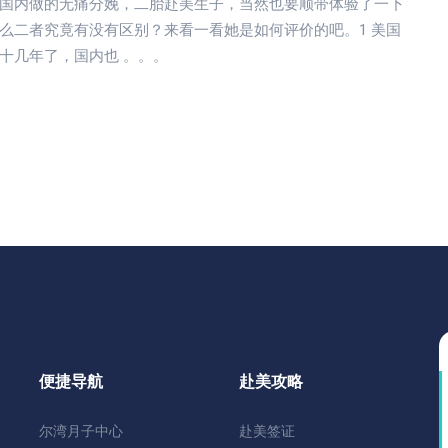
国内做的无痛分娩，二胎赴美生子，当然也要顺带体验了一下
么二者究竟有没有区别？来看一看她是如何评价的吧。1 美国
十几年了，国内也 。。。
便捷导航
赴美攻略
尔湾月子中心
赴美签证