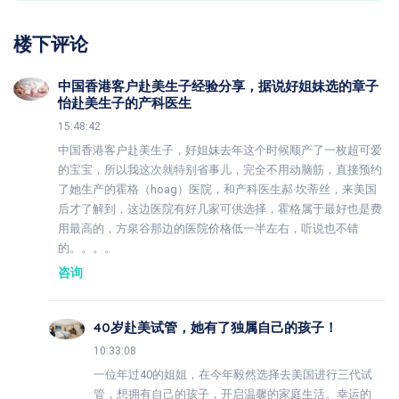
楼下评论
中国香港客户赴美生子经验分享，据说好姐妹选的章子
怡赴美生子的产科医生
15:48:42
中国香港客户赴美生子，好姐妹去年这个时候顺产了一枚超可爱
的宝宝，所以我这次就特别省事儿，完全不用动脑筋，直接预约
了她生产的霍格（hoag）医院，和产科医生郝·坎蒂丝，来美国
后才了解到，这边医院有好几家可供选择，霍格属于最好也是费
用最高的，方泉谷那边的医院价格低一半左右，听说也不错
的。。。。
咨询
40岁赴美试管，她有了独属自己的孩子！
10:33:08
一位年过40的姐姐，在今年毅然选择去美国进行三代试
管，想拥有自己的孩子，开启温馨的家庭生活。幸运的