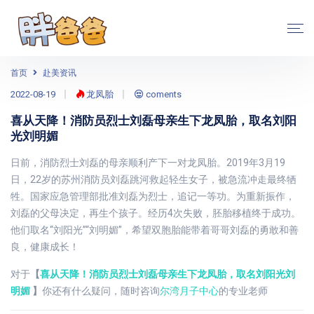
首页
赴美资讯
2022-08-19
龙凤胎
coments
喜从天降！消防员烈士刘磊母亲生下龙凤胎，取名刘阳
光刘明媚
日前，消防烈士刘磊的母亲顺利产下一对龙凤胎。2019年3月19
日，22岁的苏州消防员刘磊跳河救起轻生女子，被急流冲走最终牺
牲。国家应急管理部批准刘磊为烈士，追记一等功。为重新振作，
刘磊的父母决定，再生个孩子。经历4次失败，胚胎移植终于成功。
他们取名“刘阳光”“刘明媚”，希望双胞胎能带着哥哥刘磊的勇敢和善
良，健康成长！
对于
【
喜从天降！消防员烈士刘磊母亲生下龙凤胎，取名刘阳光刘
明媚
】
你还有什么疑问，随时咨询
尔湾月子中心
的专业老师