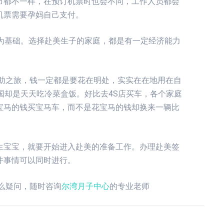
市都不一样，在预订机票时也会不同，工作人员都会
机票需要孕妈自己支付。
为基础。选择赴美生子的家庭，都是有一定经济能力
自助之旅，钱一定都是要花在明处，实实在在地用在自
国却是天天吃冷菜盒饭。好比去4S店买车，各个家庭
宝马的钱买宝马车，而不是花宝马的钱却换来一辆比
生宝宝，就要开始进入赴美的准备工作。办理赴美签
件事情可以同时进行。
么疑问，随时咨询
尔湾月子中心
的专业老师