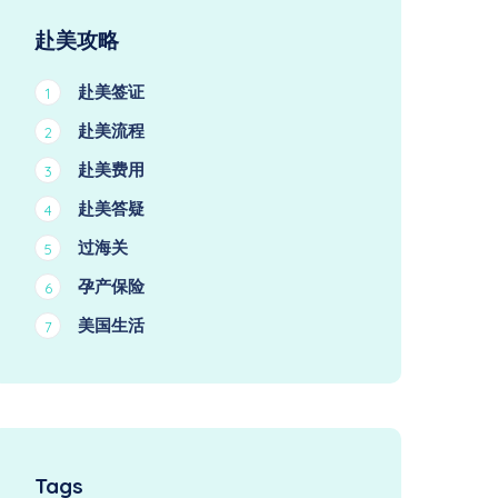
赴美攻略
赴美签证
1
赴美流程
2
赴美费用
3
赴美答疑
4
过海关
5
孕产保险
6
美国生活
7
Tags