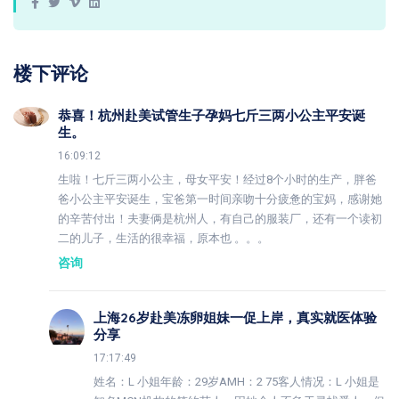
楼下评论
恭喜！杭州赴美试管生子孕妈七斤三两小公主平安诞
生。
16:09:12
生啦！七斤三两小公主，母女平安！经过8个小时的生产，胖爸
爸小公主平安诞生，宝爸第一时间亲吻十分疲惫的宝妈，感谢她
的辛苦付出！夫妻俩是杭州人，有自己的服装厂，还有一个读初
二的儿子，生活的很幸福，原本也 。。。
咨询
上海26岁赴美冻卵姐妹一促上岸，真实就医体验
分享
17:17:49
姓名：L 小姐年龄：29岁AMH：2 75客人情况：L 小姐是