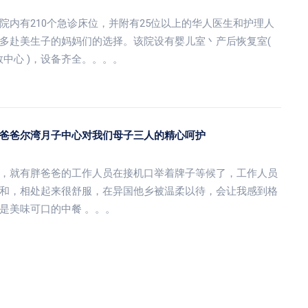
内有210个急诊床位，并附有25位以上的华人医生和护理人
多赴美生子的妈妈们的选择。该院设有婴儿室丶产后恢复室(
急救中心 )，设备齐全。。。。
爸爸尔湾月子中心对我们母子三人的精心呵护
，就有胖爸爸的工作人员在接机口举着牌子等候了，工作人员
和，相处起来很舒服，在异国他乡被温柔以待，会让我感到格
是美味可口的中餐 。。。