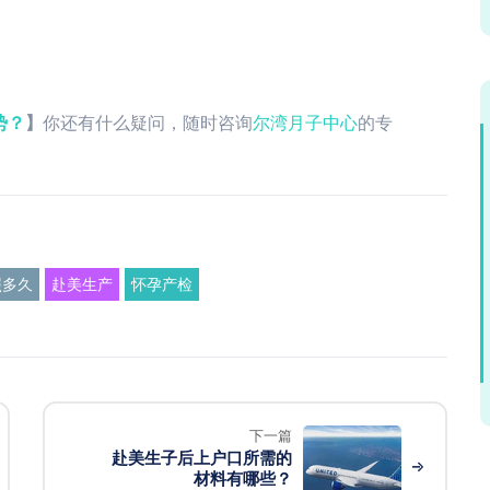
势？
】
你还有什么疑问，随时咨询
尔湾月子中心
的专
照多久
赴美生产
怀孕产检
下一篇
赴美生子后上户口所需的
材料有哪些？