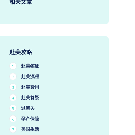
相关文章
赴美攻略
赴美签证
1
赴美流程
2
赴美费用
3
赴美答疑
4
过海关
5
孕产保险
6
美国生活
7