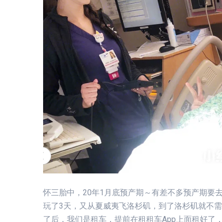
怀三胎中，20年1月底预产期～有差不多预产期要
玩了3天，又从夏威夷飞洛杉矶，到了洛杉矶就不需
了后，我们是租车，提前在租租车App上面租好了