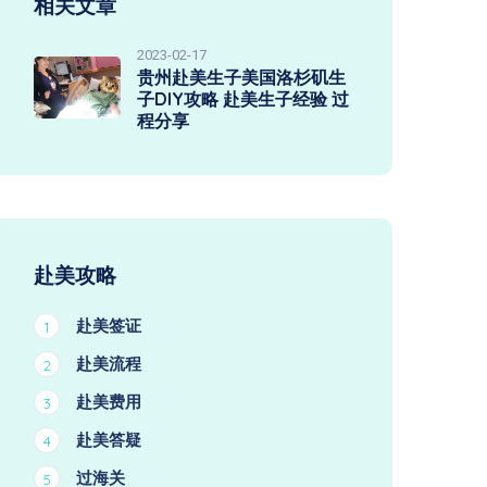
相关文章
2023-02-17
贵州赴美生子美国洛杉矶生
子DIY攻略 赴美生子经验 过
程分享
赴美攻略
赴美签证
1
赴美流程
2
赴美费用
3
赴美答疑
4
过海关
5