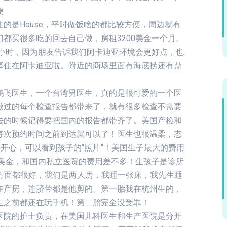
便
的是House，平时做饭啥的都比较方便，周边就有
都买很多吃的回去自己做，房租3200美金一个月。
半小时，因为朋友告诉我们阿卡迪亚环境会更好点，也
择住在阿卡迪亚啦。附近的商场里面有海底捞还有鼎
鹏飞医生，一个台湾男医生，真的是很可爱的一个医
做过的每个检查报告都带来了，就有很多检查不需要
去的时候记得要把国内的报告都带齐了。美国产检和
每次预约时间之前到达就可以了！医生也很温柔，态
开心，可以看到孩子的“照片”！美国生子最大的费用
0美金，和国内私立医院的费用差不多！生孩子是诊所
，环境各方面都很好，我们是两人房，我睡一张床，我先生睡
在产房，连脐带都是他剪的。第一胎我在杭州生的，
生之前都还在玩手机！第二胎完全没受罪！
医院的护士负责，在美国儿科医生和生产医院是分开