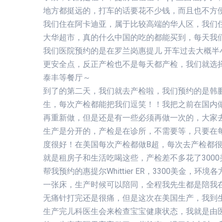
地方都挺远的，打车的话要花不少钱，而且也不方
我们住在阿卡迪亚，属于比较高端的华人区，我们住
大华超市，真的什么中国的吃的都能买到，每天我们
我们医院预约的是在罗兰岗惠提儿 开车过去大概
更安全点，反正产检也不是每天都产检，我们就选
泰丰等餐厅～
到了的第二天，我们就去产检啦，我们预约的是韩
生，每次产检都能把我们逗笑！！我把之前在国内
再重新做，但是还是有一些必须再做一次的，大家
生产是分开的，产检是在诊所，不需要等，只要在
度很好！在美国每次产检都做B超，每次去产检都很
就是租房子和生活吃喝这些，产检差不多花了300
帮我预约的惠提尔Whittier ER，3300美金
一张床，生产时候可以陪同，全程我先生都是陪我
无痛针打完还是很痛，但是这次在美国生产，我到
生产完儿科医生会来检查宝宝健康状态，我就是由