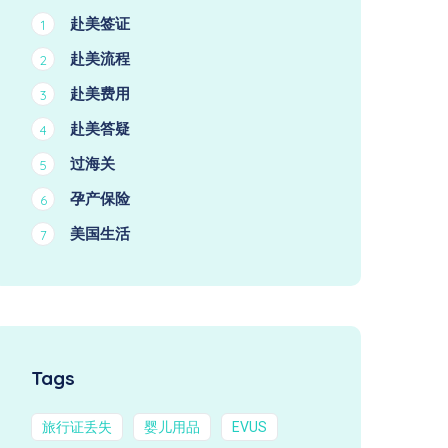
赴美签证
1
赴美流程
2
赴美费用
3
赴美答疑
4
过海关
5
孕产保险
6
美国生活
7
Tags
旅行证丢失
婴儿用品
EVUS