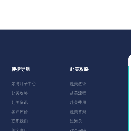
便捷导航
赴美攻略
尔湾月子中心
赴美签证
赴美攻略
赴美流程
赴美资讯
赴美费用
客户评价
赴美答疑
联系我们
过海关
美宝户口
孕产保险