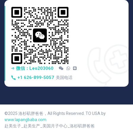
微信：Leo203060
+1 626-899-5057
美国电话
©2025 洛杉矶胖爸爸，All Rights Reserved. TO USA by
www.lapangbaba.com
赴美生子_赴美生产_美国月子中心_洛杉矶胖爸爸