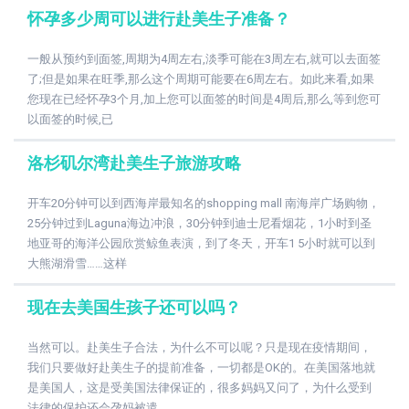
怀孕多少周可以进行赴美生子准备？
一般从预约到面签,周期为4周左右,淡季可能在3周左右,就可以去面签
了;但是如果在旺季,那么这个周期可能要在6周左右。如此来看,如果
您现在已经怀孕3个月,加上您可以面签的时间是4周后,那么,等到您可
以面签的时候,已
洛杉矶尔湾赴美生子旅游攻略
开车20分钟可以到西海岸最知名的shopping mall 南海岸广场购物，
25分钟过到Laguna海边冲浪，30分钟到迪士尼看烟花，1小时到圣
地亚哥的海洋公园欣赏鲸鱼表演，到了冬天，开车1 5小时就可以到
大熊湖滑雪……这样
现在去美国生孩子还可以吗？
当然可以。赴美生子合法，为什么不可以呢？只是现在疫情期间，
我们只要做好赴美生子的提前准备，一切都是OK的。在美国落地就
是美国人，这是受美国法律保证的，很多妈妈又问了，为什么受到
法律的保护还会孕妈被遣