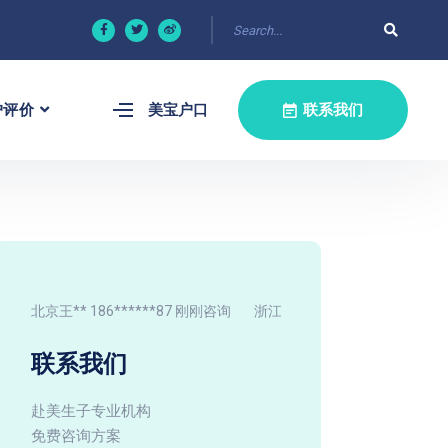
户评价
美宝户口
联系我们
北京王** 186******87 刚刚咨询
浙江李** 137******90 5分钟前
联系我们
赴美生子专业机构
免费咨询方案