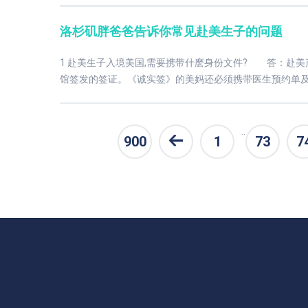
洛杉矶胖爸爸告诉你常见赴美生子的问题
1 赴美生子入境美国,需要携带什麽身份文件? 答：赴
馆签发的签证。《诚实签》的美妈还必须携带医生预约单及
..
900
1
73
7
条