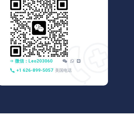
微信：Leo203060
+1 626-899-5057
美国电话
赴美生子_赴美生产_美国月子中心_洛杉矶胖爸爸