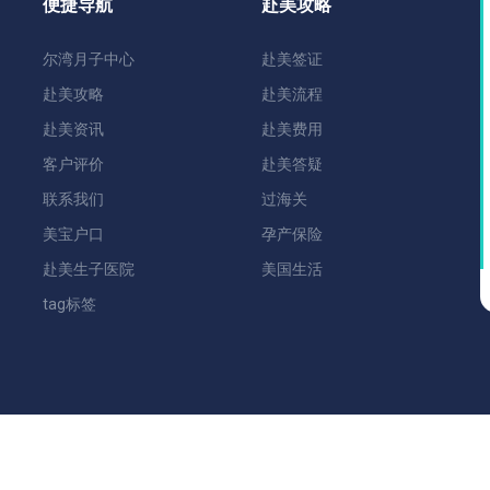
便捷导航
赴美攻略
尔湾月子中心
赴美签证
赴美攻略
赴美流程
赴美资讯
赴美费用
客户评价
赴美答疑
联系我们
过海关
美宝户口
孕产保险
赴美生子医院
美国生活
tag标签
w.lapangbaba.com