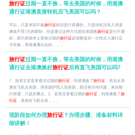
旅行证
过期一直不换，等去美国的时候，用港澳
通行证港澳直接转机后飞美国可以吗？
可以，只是来回不换
旅行证
的话是行得通的，只是转机没有入境港
澳就不受7天的限制，但是通过这种方式想在美国换
旅行证
是行不通
的，因为美国本土更换过期的
旅行证
必须要提供一次性出入通行证
才给换，用港澳通出去的 。。。
旅行证
过期一直不换，等去美国的时候，用港澳
通行证去港澳换好
旅行证
后再直飞美国可以吗?
1、如美宝若是拿着没过期的
旅行证
，到港澳换了
旅行证
，然后从港
澳坐飞机去美国，用美国护照入境美国，那没有任何问题，来回都
行得通，只是折腾点。2、若美宝拿着过期的
旅行证
，到港澳换了
旅
行证
，直接坐飞机去美 。。。
现阶段如何办理
旅行证
？办理步骤、准备材料详
细讲解！