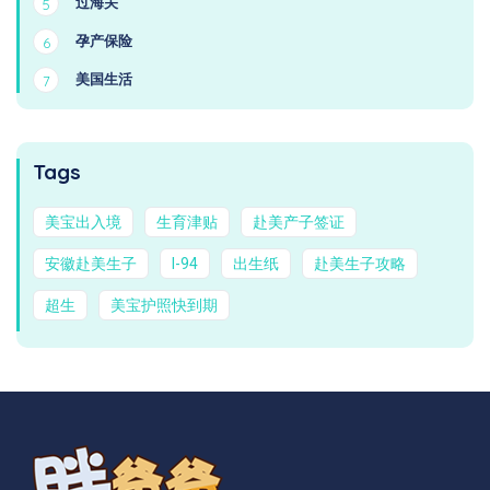
过海关
5
孕产保险
6
美国生活
7
Tags
美宝出入境
生育津贴
赴美产子签证
安徽赴美生子
I-94
出生纸
赴美生子攻略
超生
美宝护照快到期