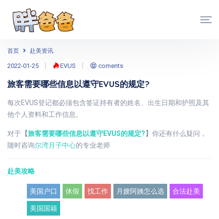
首页
赴美资讯
2022-01-25
EVUS
coments
旅客需要哪些信息以遵守EVUS的规定?
每次EVUS登记都必须包含签证持有者的姓名、出生日期和护照及其
他个人资料和工作信息。
对于
【
旅客需要哪些信息以遵守EVUS的规定?
】
你还有什么疑问，
随时咨询
尔湾月子中心
的专业老师
赴美攻略
美国户口
休假
找工作
月嫂阿姨怎么选
合法赴美
美国国籍