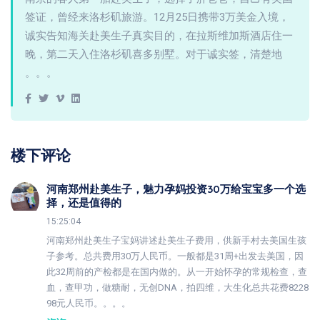
签证，曾经来洛杉矶旅游。12月25日携带3万美金入境，
诚实告知海关赴美生子真实目的，在拉斯维加斯酒店住一
晚，第二天入住洛杉矶喜多别墅。对于诚实签，清楚地
。。。
楼下评论
河南郑州赴美生子，魅力孕妈投资30万给宝宝多一个选
择，还是值得的
15:25:04
河南郑州赴美生子宝妈讲述赴美生子费用，供新手村去美国生孩
子参考。总共费用30万人民币。一般都是31周+出发去美国，因
此32周前的产检都是在国内做的。从一开始怀孕的常规检查，查
血，查甲功，做糖耐，无创DNA，拍四维，大生化总共花费8228
98元人民币。。。。