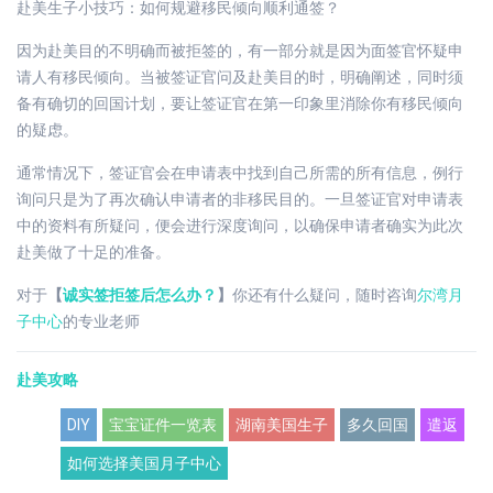
赴美生子小技巧：如何规避移民倾向顺利通签？
因为赴美目的不明确而被拒签的，有一部分就是因为面签官怀疑申
请人有移民倾向。当被签证官问及赴美目的时，明确阐述，同时须
备有确切的回国计划，要让签证官在第一印象里消除你有移民倾向
的疑虑。
通常情况下，签证官会在申请表中找到自己所需的所有信息，例行
询问只是为了再次确认申请者的非移民目的。一旦签证官对申请表
中的资料有所疑问，便会进行深度询问，以确保申请者确实为此次
赴美做了十足的准备。
对于
【
诚实签拒签后怎么办？
】
你还有什么疑问，随时咨询
尔湾月
子中心
的专业老师
赴美攻略
DIY
宝宝证件一览表
湖南美国生子
多久回国
遣返
如何选择美国月子中心