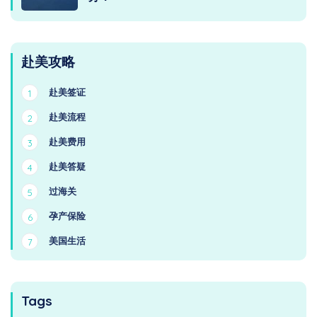
赴美攻略
赴美签证
1
赴美流程
2
赴美费用
3
赴美答疑
4
过海关
5
孕产保险
6
美国生活
7
Tags