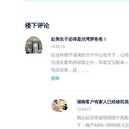
楼下评论
赴美生子还得是尔湾胖爸爸！
13:36:19
在这样细节满满的月子中心坐月子，心情
沉浸在窗外的绿荫之中，等着宝宝醒来～
鸟语花香，超 。。。
咨询
湖南客户有家人已经移民美
12:04:17
我从始至终都强调医疗风险
下：顺产6000-10000美元