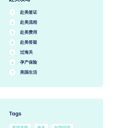
赴美签证
1
赴美流程
2
赴美费用
3
赴美答疑
4
过海关
5
孕产保险
6
美国生活
7
Tags
美国老师
海关
如期回国