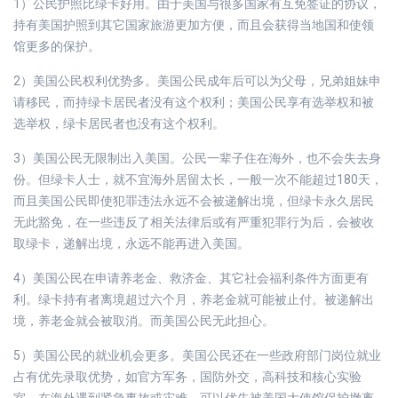
1）公民护照比绿卡好用。由于美国与很多国家有互免签证的协议，
持有美国护照到其它国家旅游更加方便，而且会获得当地国和使领
馆更多的保护。
2）美国公民权利优势多。美国公民成年后可以为父母，兄弟姐妹申
请移民，而持绿卡居民者没有这个权利；美国公民享有选举权和被
选举权，绿卡居民者也没有这个权利。
3）美国公民无限制出入美国。公民一辈子住在海外，也不会失去身
份。但绿卡人士，就不宜海外居留太长，一般一次不能超过180天，
而且美国公民即使犯罪违法永远不会被递解出境，但绿卡永久居民
无此豁免，在一些违反了相关法律后或有严重犯罪行为后，会被收
取绿卡，递解出境，永远不能再进入美国。
4）美国公民在申请养老金、救济金、其它社会福利条件方面更有
利。绿卡持有者离境超过六个月，养老金就可能被止付。被递解出
境，养老金就会被取消。而美国公民无此担心。
5）美国公民的就业机会更多。美国公民还在一些政府部门岗位就业
占有优先录取优势，如官方军务，国防外交，高科技和核心实验
室。在海外遇到紧急事故或灾难，可以优先被美国大使馆保护撤离