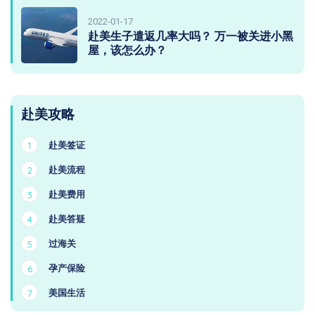
2022-01-17
赴美生子遣返几率大吗？ 万一被关进小黑
屋，该怎么办？
赴美攻略
赴美签证
1
赴美流程
2
赴美费用
3
赴美答疑
4
过海关
5
孕产保险
6
美国生活
7