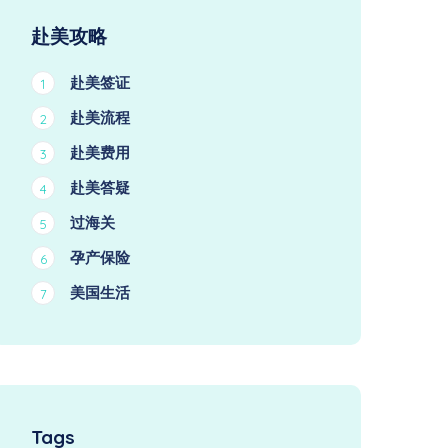
赴美攻略
赴美签证
1
赴美流程
2
赴美费用
3
赴美答疑
4
过海关
5
孕产保险
6
美国生活
7
Tags