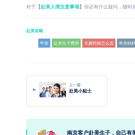
对于
【
赴美入境注意事项
】
你还有什么疑问，随时
赴美攻略
申签
赴美生子费用
月嫂阿姨怎么选
单身妈
上一篇
赴美小贴士
南京客户赴美生子，自己有