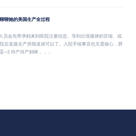
聊聊她的美国生产全过程
作人员会先带孕妈来到医院注册信息。等到出现规律的宫缩、或
院后直接去产房报道就可以了。入院手续事宜也无需操心，胖
~2 待产待产妈咪 。。。