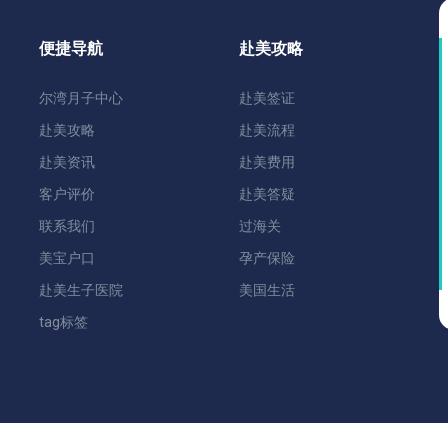
便捷导航
赴美攻略
尔湾月子中心
赴美签证
赴美攻略
赴美流程
赴美资讯
赴美费用
客户评价
赴美答疑
联系我们
过海关
美宝户口
孕产保险
赴美生子医院
美国生活
tag标签